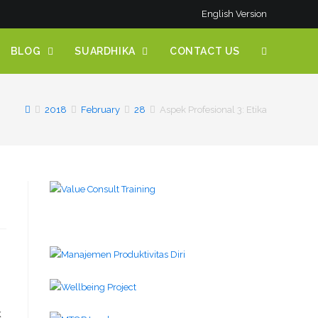
English Version
BLOG
SUARDHIKA
CONTACT US
2018
February
28
Aspek Profesional 3: Etika
k