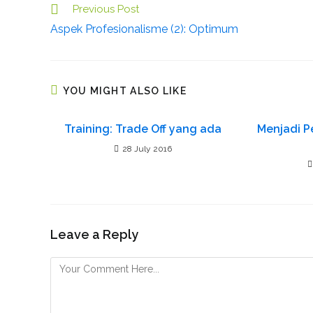
Previous Post
C
Aspek Profesionalisme (2): Optimum
o
n
t
i
YOU MIGHT ALSO LIKE
n
u
Training: Trade Off yang ada
Menjadi P
e
28 July 2016
R
e
a
d
Leave a Reply
i
n
g