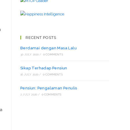
n
RECENT POSTS
Berdamai dengan Masa Lalu
30 JULY 2020
/
0 COMMENTS
Sikap Terhadap Pensiun
16 JULY 2020
/
0 COMMENTS
Pensiun: Pengalaman Penulis
2 JULY 2020
/
0 COMMENTS
da