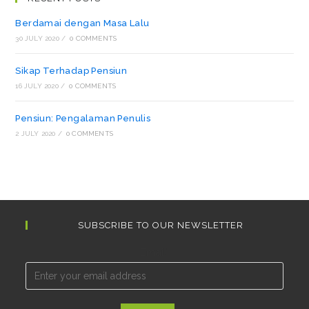
Berdamai dengan Masa Lalu
30 JULY 2020
/
0 COMMENTS
Sikap Terhadap Pensiun
16 JULY 2020
/
0 COMMENTS
Pensiun: Pengalaman Penulis
2 JULY 2020
/
0 COMMENTS
SUBSCRIBE TO OUR NEWSLETTER
Email*