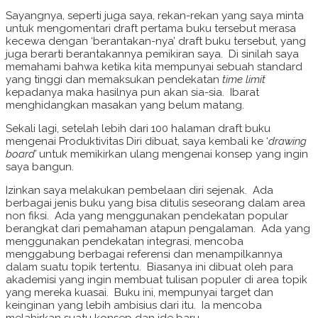
Sayangnya, seperti juga saya, rekan-rekan yang saya minta
untuk mengomentari draft pertama buku tersebut merasa
kecewa dengan ‘berantakan-nya’ draft buku tersebut, yang
juga berarti berantakannya pemikiran saya. Di sinilah saya
memahami bahwa ketika kita mempunyai sebuah standard
yang tinggi dan memaksukan pendekatan
time limit
kepadanya maka hasilnya pun akan sia-sia. Ibarat
menghidangkan masakan yang belum matang.
Sekali lagi, setelah lebih dari 100 halaman draft buku
mengenai Produktivitas Diri dibuat, saya kembali ke ‘
drawing
board’
untuk memikirkan ulang mengenai konsep yang ingin
saya bangun.
Izinkan saya melakukan pembelaan diri sejenak. Ada
berbagai jenis buku yang bisa ditulis seseorang dalam area
non fiksi. Ada yang menggunakan pendekatan popular
berangkat dari pemahaman atapun pengalaman. Ada yang
menggunakan pendekatan integrasi, mencoba
menggabung berbagai referensi dan menampilkannya
dalam suatu topik tertentu. Biasanya ini dibuat oleh para
akademisi yang ingin membuat tulisan populer di area topik
yang mereka kuasai. Buku ini, mempunyai target dan
keinginan yang lebih ambisius dari itu. Ia mencoba