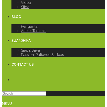
Video
Slide
BLOG
Pengantar
Artikel Terakhir
SUARDHIKA
Siapa Saya
Passion, Patience & Ideas
CONTACT US
MENU