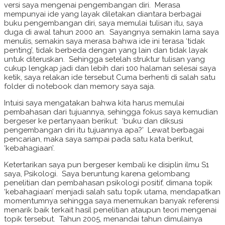
versi saya mengenai pengembangan diri. Merasa
mempunyai ide yang layak diletakan diantara berbagai
buku pengembangan diri, saya memulai tulisan itu, saya
duga di awal tahun 2000 an. Sayangnya semakin lama saya
menulis, semakin saya merasa bahwa ide ini terasa ‘tidak
penting’, tidak berbeda dengan yang lain dan tidak layak
untuk diteruskan. Sehingga setelah struktur tulisan yang
cukup lengkap jadi dan lebih dari 100 halaman selesai saya
ketik, saya relakan ide tersebut Cuma berhenti di salah satu
folder di notebook dan memory saya saja.
Intuisi saya mengatakan bahwa kita harus memulai
pembahasan dari tujuannya, sehingga fokus saya kemudian
bergeser ke pertanyaan berikut: ‘buku dan diksusi
pengembangan diri itu tujuannya apa?’ Lewat berbagai
pencarian, maka saya sampai pada satu kata berikut,
‘kebahagiaan’.
Ketertarikan saya pun bergeser kembali ke disiplin ilmu S1
saya, Psikologi. Saya beruntung karena gelombang
penelitian dan pembahasan psikologi positif, dimana topik
‘kebahagiaan’ menjadi salah satu topik utama, mendapatkan
momentumnya sehingga saya menemukan banyak referensi
menarik baik terkait hasil penelitian ataupun teori mengenai
topik tersebut. Tahun 2005, menandai tahun dimulainya