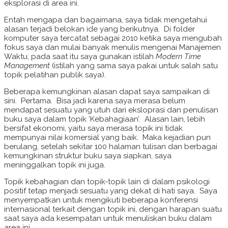
eksplorasi di area ini.
Entah mengapa dan bagaimana, saya tidak mengetahui
alasan terjadi belokan ide yang berikutnya. Di folder
komputer saya tercatat sebagai 2010 ketika saya mengubah
fokus saya dan mulai banyak menulis mengenai Manajemen
Waktu, pada saat itu saya gunakan istilah
Modern Time
Management
(istilah yang sama saya pakai untuk salah satu
topik pelatihan publik saya).
Beberapa kemungkinan alasan dapat saya sampaikan di
sini. Pertama. Bisa jadi karena saya merasa belum
mendapat sesuatu yang utuh dari eksloprasi dan penulisan
buku saya dalam topik ‘Kebahagiaan’. Alasan lain, lebih
bersifat ekonomi, yaitu saya merasa topik ini tidak
mempunyai nilai komersial yang baik. Maka kejadian pun
berulang, setelah sekitar 100 halaman tulisan dan berbagai
kemungkinan struktur buku saya siapkan, saya
meninggalkan topik ini juga.
Topik kebahagian dan topik-topik lain di dalam psikologi
positif tetap menjadi sesuatu yang dekat di hati saya. Saya
menyempatkan untuk mengikuti beberapa konferensi
internasional terkait dengan topik ini, dengan harapan suatu
saat saya ada kesempatan untuk menuliskan buku dalam
area ini.