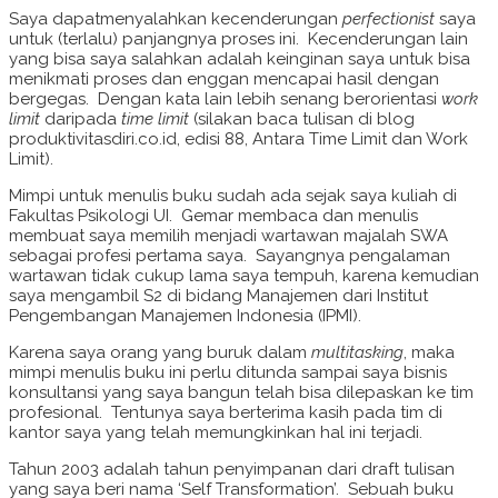
Saya dapatmenyalahkan kecenderungan
perfectionist
saya
untuk (terlalu) panjangnya proses ini. Kecenderungan lain
yang bisa saya salahkan adalah keinginan saya untuk bisa
menikmati proses dan enggan mencapai hasil dengan
bergegas. Dengan kata lain lebih senang berorientasi
work
limit
daripada
time limit
(silakan baca tulisan di blog
produktivitasdiri.co.id, edisi 88, Antara Time Limit dan Work
Limit).
Mimpi untuk menulis buku sudah ada sejak saya kuliah di
Fakultas Psikologi UI. Gemar membaca dan menulis
membuat saya memilih menjadi wartawan majalah SWA
sebagai profesi pertama saya. Sayangnya pengalaman
wartawan tidak cukup lama saya tempuh, karena kemudian
saya mengambil S2 di bidang Manajemen dari Institut
Pengembangan Manajemen Indonesia (IPMI).
Karena saya orang yang buruk dalam
multitasking
, maka
mimpi menulis buku ini perlu ditunda sampai saya bisnis
konsultansi yang saya bangun telah bisa dilepaskan ke tim
profesional. Tentunya saya berterima kasih pada tim di
kantor saya yang telah memungkinkan hal ini terjadi.
Tahun 2003 adalah tahun penyimpanan dari draft tulisan
yang saya beri nama ‘Self Transformation’. Sebuah buku