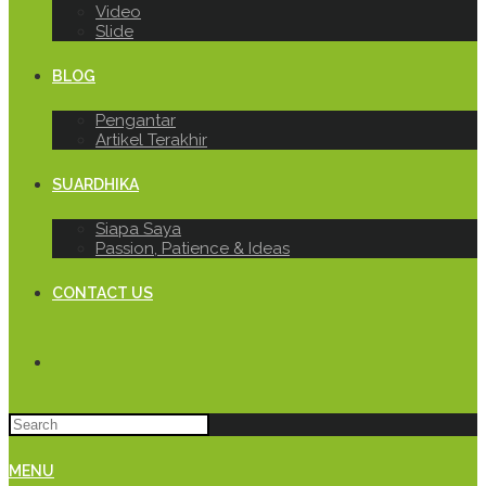
Video
Slide
BLOG
Pengantar
Artikel Terakhir
SUARDHIKA
Siapa Saya
Passion, Patience & Ideas
CONTACT US
MENU