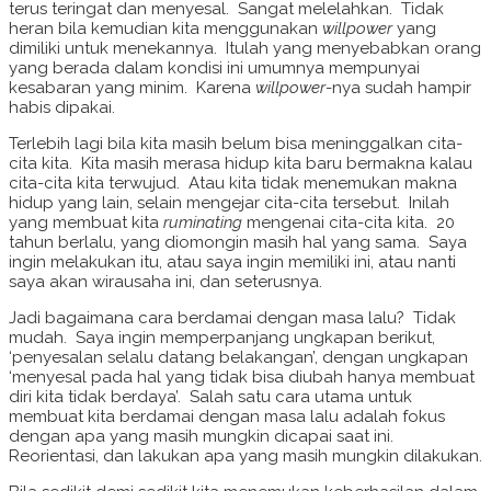
terus teringat dan menyesal. Sangat melelahkan. Tidak
heran bila kemudian kita menggunakan
willpower
yang
dimiliki untuk menekannya. Itulah yang menyebabkan orang
yang berada dalam kondisi ini umumnya mempunyai
kesabaran yang minim. Karena
willpower
-nya sudah hampir
habis dipakai.
Terlebih lagi bila kita masih belum bisa meninggalkan cita-
cita kita. Kita masih merasa hidup kita baru bermakna kalau
cita-cita kita terwujud. Atau kita tidak menemukan makna
hidup yang lain, selain mengejar cita-cita tersebut. Inilah
yang membuat kita
ruminating
mengenai cita-cita kita. 20
tahun berlalu, yang diomongin masih hal yang sama. Saya
ingin melakukan itu, atau saya ingin memiliki ini, atau nanti
saya akan wirausaha ini, dan seterusnya.
Jadi bagaimana cara berdamai dengan masa lalu? Tidak
mudah. Saya ingin memperpanjang ungkapan berikut,
‘penyesalan selalu datang belakangan’, dengan ungkapan
‘menyesal pada hal yang tidak bisa diubah hanya membuat
diri kita tidak berdaya’. Salah satu cara utama untuk
membuat kita berdamai dengan masa lalu adalah fokus
dengan apa yang masih mungkin dicapai saat ini.
Reorientasi, dan lakukan apa yang masih mungkin dilakukan.