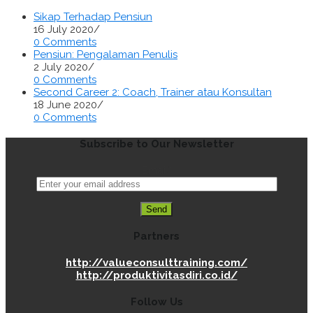
Sikap Terhadap Pensiun
16 July 2020
/
0 Comments
Pensiun: Pengalaman Penulis
2 July 2020
/
0 Comments
Second Career 2: Coach, Trainer atau Konsultan
18 June 2020
/
0 Comments
Subscribe to Our Newsletter
Email*
Partners
http://valueconsulttraining.com/
http://produktivitasdiri.co.id/
Follow Us