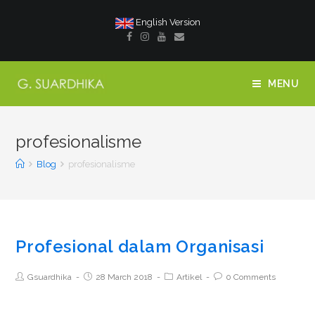
English Version
MENU
profesionalisme
Blog
profesionalisme
Profesional dalam Organisasi
Gsuardhika
28 March 2018
Artikel
0 Comments