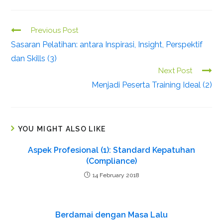
Previous Post
C
Sasaran Pelatihan: antara Inspirasi, Insight, Perspektif
o
dan Skills (3)
n
Next Post
t
Menjadi Peserta Training Ideal (2)
i
n
u
e
YOU MIGHT ALSO LIKE
R
Aspek Profesional (1): Standard Kepatuhan
e
(Compliance)
a
14 February 2018
d
i
n
Berdamai dengan Masa Lalu