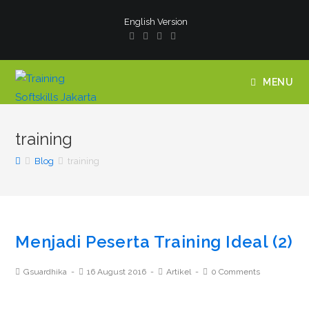
English Version
MENU
training
Blog
training
Menjadi Peserta Training Ideal (2)
Gsuardhika
16 August 2016
Artikel
0 Comments