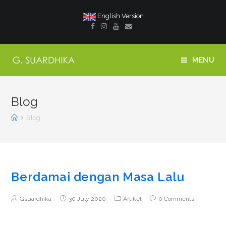
English Version
MENU
Blog
Blog
Berdamai dengan Masa Lalu
Gsuardhika
30 July 2020
Artikel
0 Comments