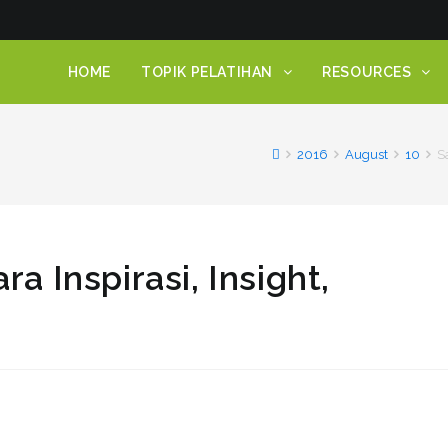
HOME
TOPIK PELATIHAN
RESOURCES
2016
August
10
S
ra Inspirasi, Insight,