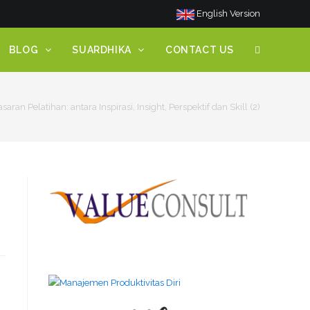
English Version
BLOG
SUARDHIKA
CONTACT US
asaran Pelatihan: antara Inspirasi, Insight, Perspektif dan Skill (2)