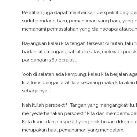
Pelatihan juga dapat memberikan perspektif bagi pes
sudut pandang baru, pemahaman yang baru, yang d
memahami permasalahan yang dia hadapai ataupun
Bayangkan kalau kita tengah tersesat di hutan, lal
badan kita mengangkat kita ke atas, melewati pucu
pandangan 360 derajat….
‘ooh di selatan ada kampung, kalau kita berjalan ag
kita lurus dengan arah kita sekarang maka kita ak
sebagainya…’
Nah itulah perspektif. Tangan yang mengangkat itu, b
menyederhanakan perspektif kita dan mempermudah
Kata kunci dari perspektif yang baik bukan di kompl
merupakan hasil pemahaman yang mendalam.