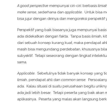
A good perspective
mempunyai ciri-ciri: berbasis ilm
make sense
, sederhana dan
applicable
. Untuk bisa m
bisa jujur dengan dirinya dan mengoreksi perspektif y
Perspektif yang baik biasanya juga mempunyai basis i
ada didekatkan dengan fakta. Tanpa basis ilmiah, kit
dari sebuah konsep kurang kuat, maka pendapat ah
masih bisa mengundang perdebatan, khususnya bi
subyektif. Tetapi seseorang dengan tingkat intele
sama.
Applicable
. Sebetulnya tidak banyak konsep yang t
ilmiah, pendapat ahli dan
common sense
. Persoalany
ada. Kalau situasi di suatu perusahaan begitu unik
ada jadi lebih besar. Tetapi peserta yang baik ak
aplikasinya. Peserta yang malas akan langsung berk