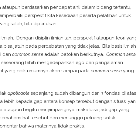
iah ataupun berdasarkan pendapat ahli dalam bidang tertentu,
emperbaiki perspektif kita kesediaan peserta pelatihan untuk
ang salah, bila diperlukan.
lmiah. Dengan disiplin ilmiah lah, perspektif ataupun teori yan
a bisa jatuh pada perdebatan yang tidak jelas. Bila basis ilmiah
li dan
common sense
adalah patokan berikutnya.
Common sens
la seseorang lebih mengedepankan ego dan pengalaman
ktual yang baik umumnya akan sampai pada
common sense
yang
idak
applicable
sepanjang sudah dibangun dari 3 fondasi di atas
a lebih kepada gap antara konsep tersebut dengan situasi ya
nya ataupun begitu menyimpangnya, maka bisa jadi gap yang
an memahami hal tersebut dan menunggu peluang untuk
omentar bahwa materinya tidak praktis.