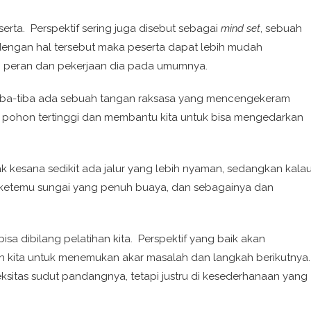
erta. Perspektif sering juga disebut sebagai
mind set
, sebuah
engan hal tersebut maka peserta dapat lebih mudah
 peran dan pekerjaan dia pada umumnya.
u tiba-tiba ada sebuah tangan raksasa yang mencengekeram
k pohon tertinggi dan membantu kita untuk bisa mengedarkan
ak kesana sedikit ada jalur yang lebih nyaman, sedangkan kala
an ketemu sungai yang penuh buaya, dan sebagainya dan
isa dibilang pelatihan kita. Perspektif yang baik akan
 kita untuk menemukan akar masalah dan langkah berikutnya
eksitas sudut pandangnya, tetapi justru di kesederhanaan yang