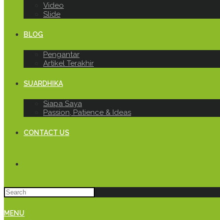
Video
Slide
BLOG
Pengantar
Artikel Terakhir
SUARDHIKA
Siapa Saya
Passion, Patience & Ideas
CONTACT US
MENU