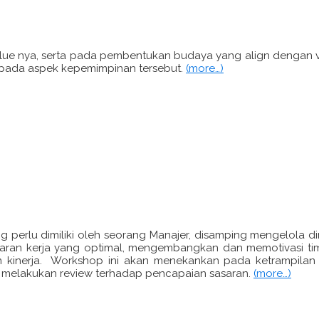
lue nya, serta pada pembentukan budaya yang align dengan 
n pada aspek kepemimpinan tersebut.
(more…)
 perlu dimiliki oleh seorang Manajer, disamping mengelola dir
sasaran kerja yang optimal, mengembangkan dan memotivasi 
n kinerja. Workshop ini akan menekankan pada ketrampilan 
k melakukan review terhadap pencapaian sasaran.
(more…)