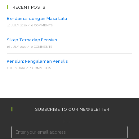
RECENT POSTS
Berdamai dengan Masa Lalu
30 JULY 2020
/
0 COMMENTS
Sikap Terhadap Pensiun
16 JULY 2020
/
0 COMMENTS
Pensiun: Pengalaman Penulis
2 JULY 2020
/
0 COMMENTS
SUBSCRIBE TO OUR NEWSLETTER
Email*