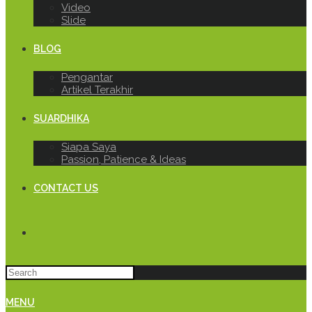
Video
Slide
BLOG
Pengantar
Artikel Terakhir
SUARDHIKA
Siapa Saya
Passion, Patience & Ideas
CONTACT US
MENU