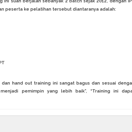
ng
ini suah berjalan sebanyak 2 batch sejak 2012, dengan I
 peserta ke pelatihan tersebut diantaranya adalah:
 PT
e dan hand out training ini sangat bagus dan sesuai deng
enjadi pemimpin yang lebih baik”, “Training ini dap