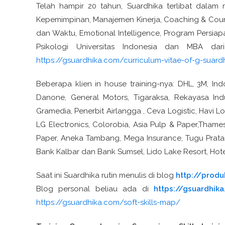
Telah hampir 20 tahun, Suardhika terlibat dalam
Kepemimpinan, Manajemen Kinerja, Coaching & Counse
dan Waktu, Emotional Intelligence, Program Persiapa
Psikologi Universitas Indonesia dan MBA d
https://gsuardhika.com/curriculum-vitae-of-g-suar
Beberapa klien in house training-nya: DHL, 3M, Ind
Danone, General Motors, Tigaraksa, Rekayasa Indu
Gramedia, Penerbit Airlangga , Ceva Logistic, Havi Lo
LG Electronics, Colorobia, Asia Pulp & Paper,Thame
Paper, Aneka Tambang, Mega Insurance, Tugu Pratam
Bank Kalbar dan Bank Sumsel, Lido Lake Resort, Hot
Saat ini Suardhika rutin menulis di blog
http://produkt
Blog personal beliau ada di
https://gsuardhik
https://gsuardhika.com/soft-skills-map/