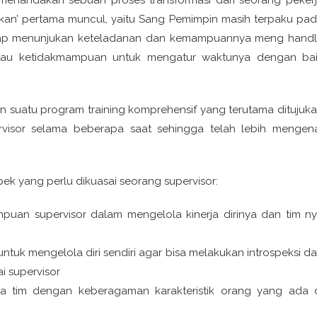
akan’ pertama muncul, yaitu Sang Pemimpin masih terpaku pa
k siap menunjukan keteladanan dan kemampuannya meng hand
tau ketidakmampuan untuk mengatur waktunya dengan ba
n suatu program training komprehensif yang terutama ditujuk
visor selama beberapa saat sehingga telah lebih mengen
k yang perlu dikuasai seorang supervisor:
an supervisor dalam mengelola kinerja dirinya dan tim n
k mengelola diri sendiri agar bisa melakukan introspeksi d
i supervisor
 tim dengan keberagaman karakteristik orang yang ada 