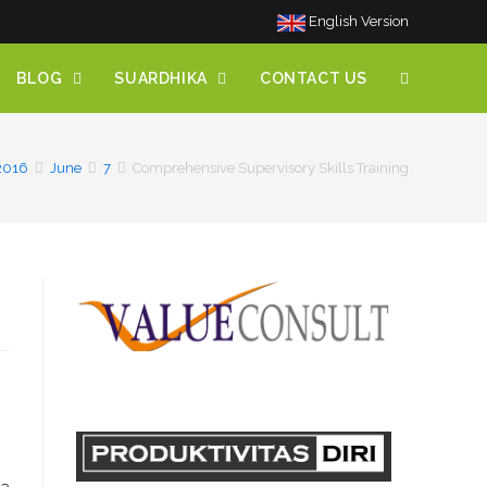
English Version
BLOG
SUARDHIKA
CONTACT US
2016
June
7
Comprehensive Supervisory Skills Training
ja