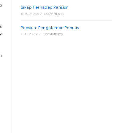
ai
Sikap Terhadap Pensiun
16 JULY 2020
/
0 COMMENTS
ng
Pensiun: Pengalaman Penulis
ga
2 JULY 2020
/
0 COMMENTS
mi