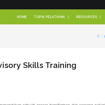
HOME
TOPIK PELATIHAN
RESOURCES
sory Skills Training
 menandakan sebuah proses transformasi dari seorang peker