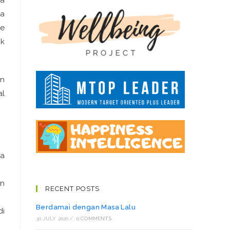
da
le
ik
an
al
ya
an
RECENT POSTS
Berdamai dengan Masa Lalu
di
30 JULY 2020
/
0 COMMENTS