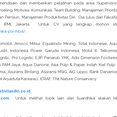
 mendisain dan memberikan pelatihan pada area: Supervisor
ling, Motivasi, Komunikasi, Team Building, Manajemen Priorit
n Pensiun, Manajemen Produktivitas Diri. Dia lulus dari Fakult
ari IPMI, Jakarta. Untuk CV yang lengkap mohon kli
dhika-psi-mba/
.
omobil, Amoco Mitsui, Equalindo Mining, Total Indonesie, Aq
stri, Indonesia Power, Garuda Indonesia, Mobil 8, Telkomse
gistic, Pro Logistic, EJIP, Panarub, YKK, Adis Dimension Footwea
s PAM Jaya, Aqua Danone, Asia Pulp & Paper, Indah Kiat Pulp
a, Asuransi Bintang, Asuransi MSIG, AIG Lippo, Bank Danamo
el Aryaduta Karawaci, ICRAF, The Nature Conservacy.
ivitasdiri.co.id
.
a.com
. Untuk melihat topik lain dari Suardhika silakan kl