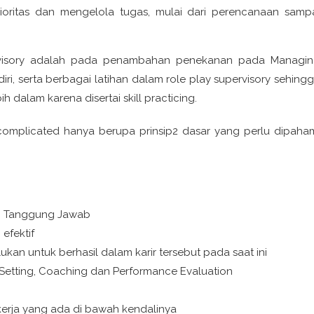
ritas dan mengelola tugas, mulai dari perencanaan samp
rvisory adalah pada penambahan penekanan pada Managi
, serta berbagai latihan dalam role play supervisory sehing
alam karena disertai skill practicing.
complicated hanya berupa prinsip2 dasar yang perlu dipaha
dan Tanggung Jawab
efektif
kan untuk berhasil dalam karir tersebut pada saat ini
Setting, Coaching dan Performance Evaluation
rja yang ada di bawah kendalinya