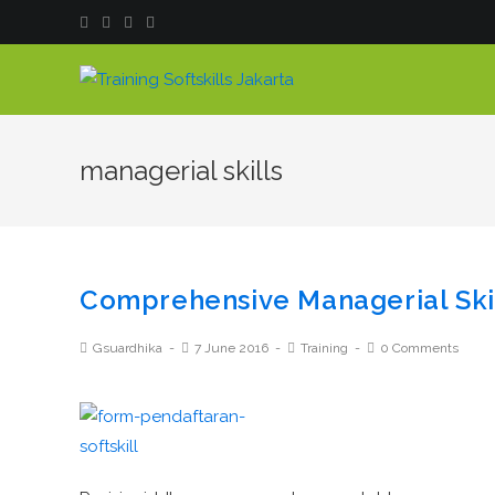
managerial skills
Comprehensive Managerial Skil
Gsuardhika
7 June 2016
Training
0 Comments