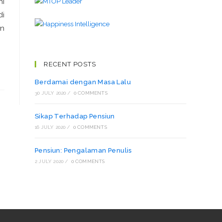
ni
di
an
RECENT POSTS
Berdamai dengan Masa Lalu
30 JULY 2020
/
0 COMMENTS
Sikap Terhadap Pensiun
16 JULY 2020
/
0 COMMENTS
Pensiun: Pengalaman Penulis
2 JULY 2020
/
0 COMMENTS