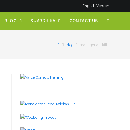
English Version
BLOG
SUARDHIKA
CONTACT US
Blog
managerial skills