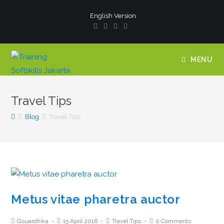
English Version
MENU
Travel Tips
Blog
Travel Tips
Metus vitae pharetra auctor
Gsuardhika
15 April 2016
Travel Tips
0 Comments