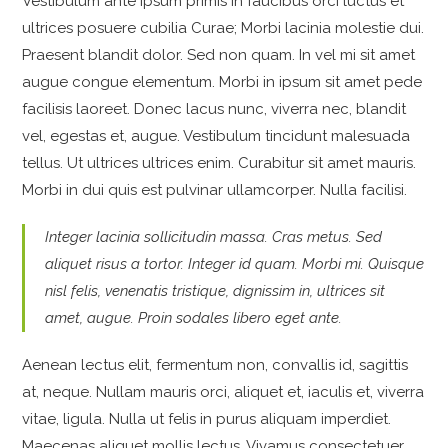
Vestibulum ante ipsum primis in faucibus orci luctus et
ultrices posuere cubilia Curae; Morbi lacinia molestie dui.
Praesent blandit dolor. Sed non quam. In vel mi sit amet
augue congue elementum. Morbi in ipsum sit amet pede
facilisis laoreet. Donec lacus nunc, viverra nec, blandit
vel, egestas et, augue. Vestibulum tincidunt malesuada
tellus. Ut ultrices ultrices enim. Curabitur sit amet mauris.
Morbi in dui quis est pulvinar ullamcorper. Nulla facilisi.
Integer lacinia sollicitudin massa. Cras metus. Sed
aliquet risus a tortor. Integer id quam. Morbi mi. Quisque
nisl felis, venenatis tristique, dignissim in, ultrices sit
amet, augue. Proin sodales libero eget ante.
Aenean lectus elit, fermentum non, convallis id, sagittis
at, neque. Nullam mauris orci, aliquet et, iaculis et, viverra
vitae, ligula. Nulla ut felis in purus aliquam imperdiet.
Maecenas aliquet mollis lectus. Vivamus consectetuer