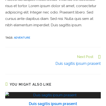
risus et tortor. Lorem ipsum dolor sit amet, consectetur
adipiscing elit. Integer nec odio. Praesent libero. Sed
cursus ante dapibus diam. Sed nisi. Nulla quis sem at
nibh elementum imperdiet. Duis sagittis ipsum.
TAGS:
ADVENTURE
Next Post
C
Duis sagitis ipsum prasent
o
n
t
i
YOU MIGHT ALSO LIKE
n
u
e
Duis sagitis ipsum prasent