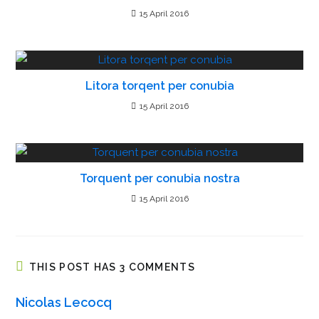
R
15 April 2016
e
a
d
Litora torqent per conubia
i
15 April 2016
n
g
Torquent per conubia nostra
15 April 2016
THIS POST HAS 3 COMMENTS
Nicolas Lecocq