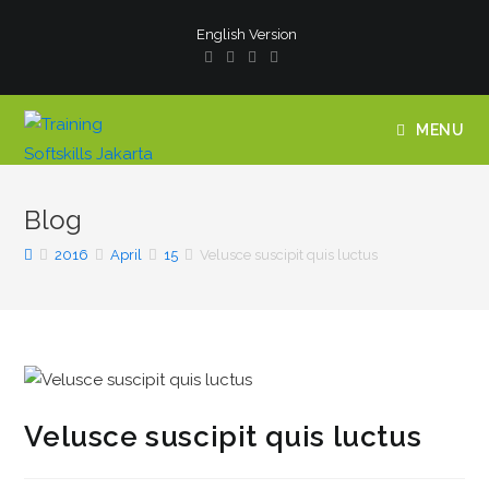
English Version
MENU
Blog
2016
April
15
Velusce suscipit quis luctus
Velusce suscipit quis luctus