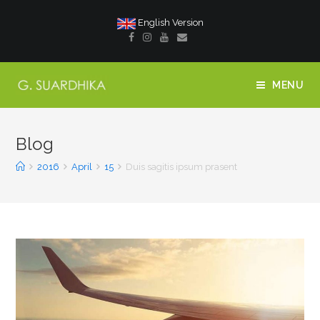
English Version
MENU
Blog
2016
April
15
Duis sagitis ipsum prasent