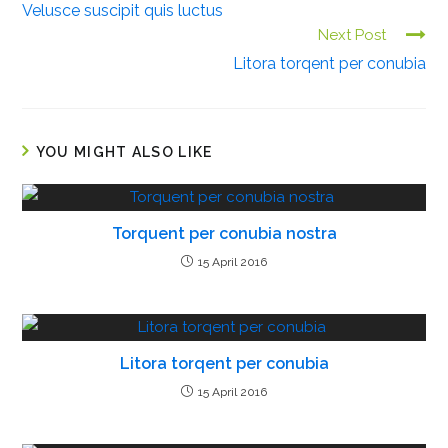
Velusce suscipit quis luctus
o
Next Post
n
Litora torqent per conubia
t
i
n
u
YOU MIGHT ALSO LIKE
e
R
Torquent per conubia nostra
e
a
15 April 2016
d
i
n
Litora torqent per conubia
g
15 April 2016