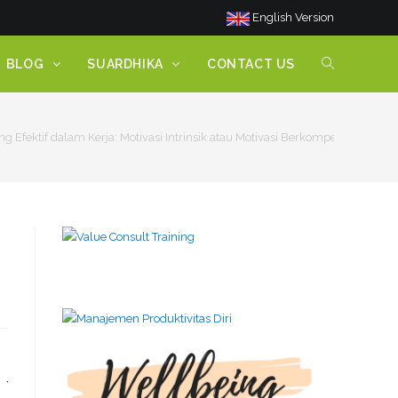
English Version
BLOG
SUARDHIKA
CONTACT US
ng Efektif dalam Kerja: Motivasi Intrinsik atau Motivasi Berkompetisi