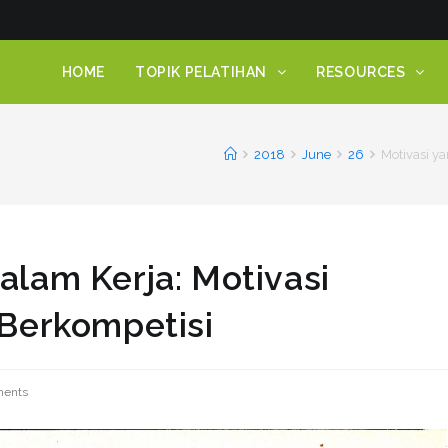
HOME
TOPIK PELATIHAN
RESOURCES
2018
June
26
Motivasi ya
dalam Kerja: Motivasi
i Berkompetisi
ents