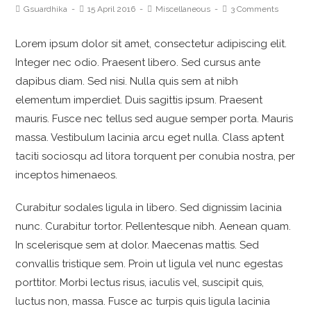
Gsuardhika
15 April 2016
Miscellaneous
3 Comments
Lorem ipsum dolor sit amet, consectetur adipiscing elit.
Integer nec odio. Praesent libero. Sed cursus ante
dapibus diam. Sed nisi. Nulla quis sem at nibh
elementum imperdiet. Duis sagittis ipsum. Praesent
mauris. Fusce nec tellus sed augue semper porta. Mauris
massa. Vestibulum lacinia arcu eget nulla. Class aptent
taciti sociosqu ad litora torquent per conubia nostra, per
inceptos himenaeos.
Curabitur sodales ligula in libero. Sed dignissim lacinia
nunc. Curabitur tortor. Pellentesque nibh. Aenean quam.
In scelerisque sem at dolor. Maecenas mattis. Sed
convallis tristique sem. Proin ut ligula vel nunc egestas
porttitor. Morbi lectus risus, iaculis vel, suscipit quis,
luctus non, massa. Fusce ac turpis quis ligula lacinia