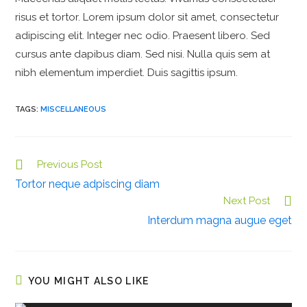
risus et tortor. Lorem ipsum dolor sit amet, consectetur
adipiscing elit. Integer nec odio. Praesent libero. Sed
cursus ante dapibus diam. Sed nisi. Nulla quis sem at
nibh elementum imperdiet. Duis sagittis ipsum.
TAGS:
MISCELLANEOUS
Previous Post
C
Tortor neque adpiscing diam
o
Next Post
n
Interdum magna augue eget
t
i
n
u
YOU MIGHT ALSO LIKE
e