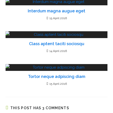
R
Interdum magna augue eget
e
a
15 April 2016
d
i
n
Class aptent taciti sociosqu
g
14 April 2016
Tortor neque adpiscing diam
15 April 2016
THIS POST HAS 3 COMMENTS