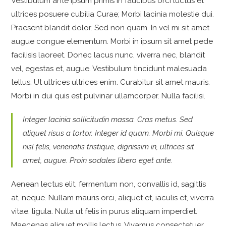
Vestibulum ante ipsum primis in faucibus orci luctus et
ultrices posuere cubilia Curae; Morbi lacinia molestie dui.
Praesent blandit dolor. Sed non quam. In vel mi sit amet
augue congue elementum. Morbi in ipsum sit amet pede
facilisis laoreet. Donec lacus nunc, viverra nec, blandit
vel, egestas et, augue. Vestibulum tincidunt malesuada
tellus. Ut ultrices ultrices enim. Curabitur sit amet mauris.
Morbi in dui quis est pulvinar ullamcorper. Nulla facilisi.
Integer lacinia sollicitudin massa. Cras metus. Sed
aliquet risus a tortor. Integer id quam. Morbi mi. Quisque
nisl felis, venenatis tristique, dignissim in, ultrices sit
amet, augue. Proin sodales libero eget ante.
Aenean lectus elit, fermentum non, convallis id, sagittis
at, neque. Nullam mauris orci, aliquet et, iaculis et, viverra
vitae, ligula. Nulla ut felis in purus aliquam imperdiet.
Maecenas aliquet mollis lectus. Vivamus consectetuer